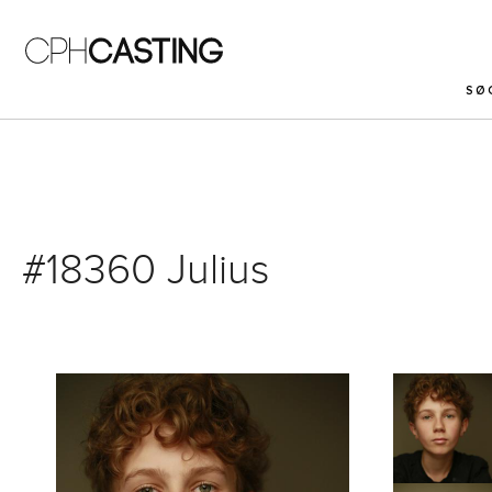
Gå til hovedindhold
SØ
#18360 Julius