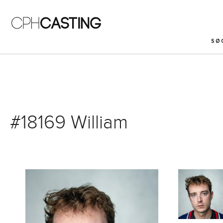
Gå til hovedindhold
SØ
#18169 William